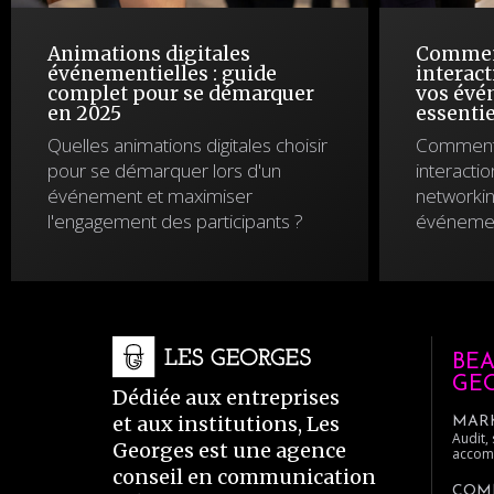
Animations digitales
Commen
événementielles : guide
interact
complet pour se démarquer
vos évén
en 2025
essentie
Quelles animations digitales choisir
Comment 
pour se démarquer lors d'un
interactio
événement et maximiser
networkin
l'engagement des participants ?
événemen
BEA
GE
Dédiée aux entreprises
et aux institutions, Les
MAR
Audit,
Georges est une agence
accomp
conseil en communication
COM