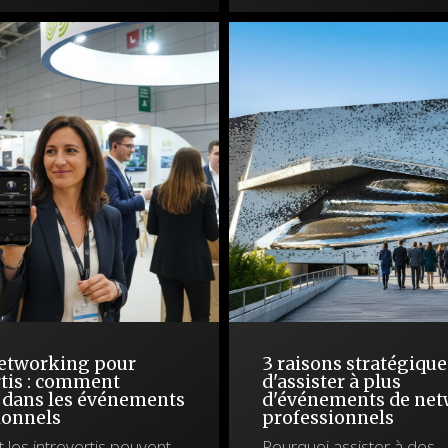
etworking pour
3 raisons stratégique
rtis : comment
d'assister à plus
r dans les événements
d'événements de ne
ionnels
professionnels
es introvertis peuvent-
Pourquoi assister à des