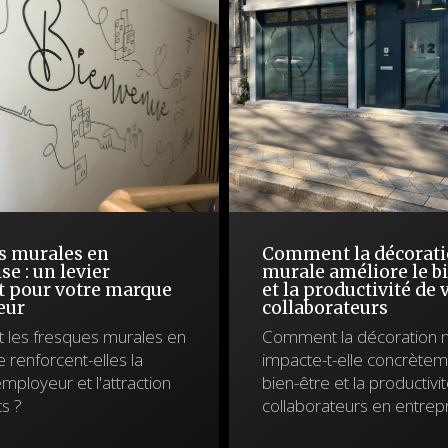
s murales en
Comment la décorat
se : un levier
murale améliore le b
t pour votre marque
et la productivité de 
eur
collaborateurs
les fresques murales en
Comment la décoration 
 renforcent-elles la
impacte-t-elle concrètem
ployeur et l'attraction
bien-être et la productivi
ts ?
collaborateurs en entrepr