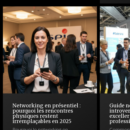
Networking en présentiel :
Guide n
pourquoi les rencontres
introve
physiques restent
excelle
irremplaçables en 2025
profess
Pourquoi le networking en
Comment l